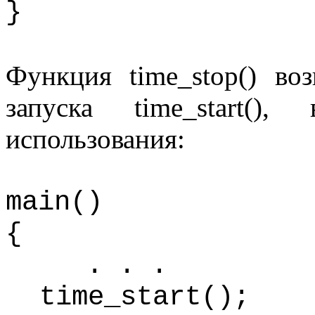
}
Функция
time_stop
() во
запуска
time
_
start
(), 
использования:
main
()
{
. . .
time
_
start
();