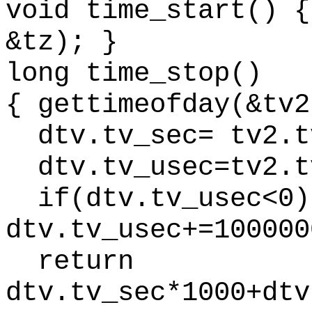
void
time_start
() 
&
tz
); }
long
time_stop
()
{
gettimeofday
(&tv2
dtv.tv_sec
= tv2.t
dtv.tv_usec
=tv2.t
if(
dtv.tv_usec
<0
dtv.tv_usec
+=100000
return
dtv.tv_sec
*1000+dtv