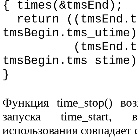
{ times(&
tmsEnd
);
return ((
tmsEnd.t
tmsBegin.tms_utime
)
(
tmsEnd.t
tmsBegin.tms_stime
)
}
Функция
time_stop
() во
запуска
time
_
start
, в
использования совпадает