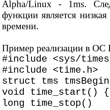
Alpha
/
Linux
- 1
ms
. Сле
функции является низкая
времени.
Пример реализации в ОС
#include <sys/
times
#include <
time.h
>
struct
tms
tmsBegin
void
time_start
() {
long
time_stop
()