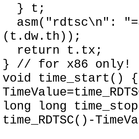
} t;
asm
("
rdtsc
\n": "=
(
t.dw.th
));
return
t.tx
;
} // for x86 only!
void
time_start
() {
TimeValue
=
time_RDTS
long
long
time_stop
time_RDTSC
()-
TimeVa